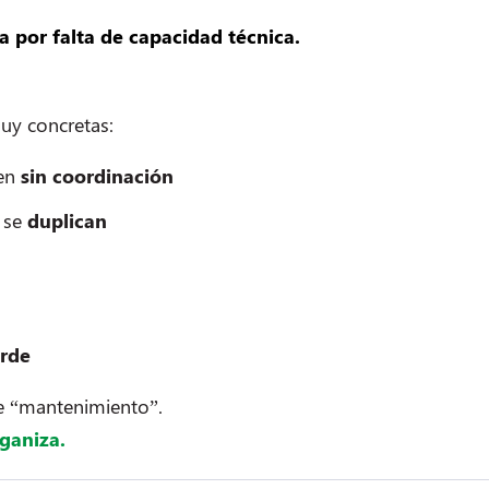
a por falta de capacidad técnica.
uy concretas:
nen
sin coordinación
 se
duplican
arde
e “mantenimiento”.
rganiza.