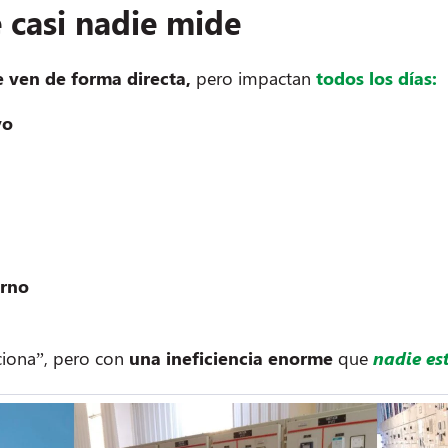
 casi nadie mide
 ven de forma directa,
pero impactan
todos los días:
vo
erno
ciona”, pero con
una ineficiencia enorme
que
nadie es