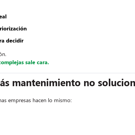
eal
riorización
ra decidir
ón.
complejas sale cara.
ás mantenimiento no solucio
as empresas hacen lo mismo: